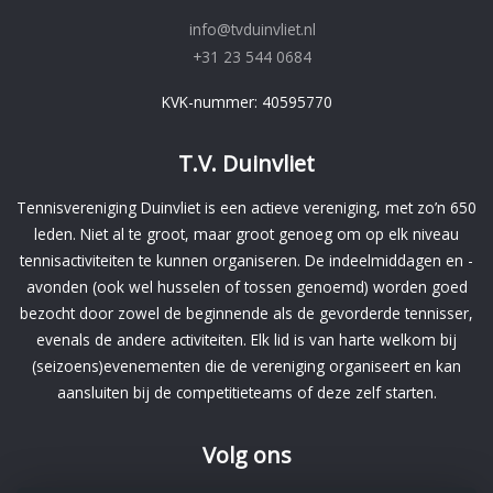
info@tvduinvliet.nl
+31 23 544 0684
KVK-nummer: 40595770
T.V. Duinvliet
Tennisvereniging Duinvliet is een actieve vereniging, met zo’n 650
leden. Niet al te groot, maar groot genoeg om op elk niveau
tennisactiviteiten te kunnen organiseren. De indeelmiddagen en -
avonden (ook wel husselen of tossen genoemd) worden goed
bezocht door zowel de beginnende als de gevorderde tennisser,
evenals de andere activiteiten. Elk lid is van harte welkom bij
(seizoens)evenementen die de vereniging organiseert en kan
aansluiten bij de competitieteams of deze zelf starten.
Volg ons