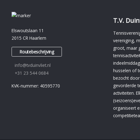
T.V. Duin
Elswoutslaan 11
Tennisverenig
2015 CR Haarlem
vereniging, m
groot, maar 
Routebeschrijving
tennisactivit
indeelmiddag
info@tvduinvliet.nl
husselen of
+31 23 544 0684
bezocht door
gevorderde t
KVK-nummer: 40595770
activiteiten. 
(seizoens)ev
organiseert e
competitietea