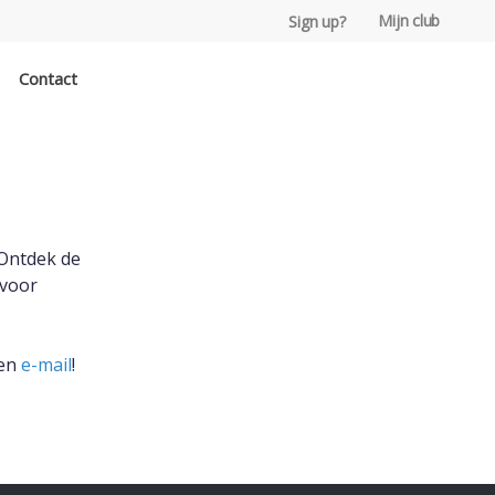
Mijn club
Sign up?
Contact
 Ontdek de
 voor
een
e-mail
!