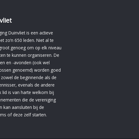
vliet
ing Duinvliet is een actieve
et zo’n 650 leden. Niet al te
groot genoeg om op elk niveau
eiten te kunnen organiseren. De
en en -avonden (ook wel
 tossen genoemd) worden goed
 zowel de beginnende als de
ennisser, evenals de andere
Elk lid is van harte welkom bij
enementen die de vereniging
n kan aansluiten bij de
ms of deze zelf starten.