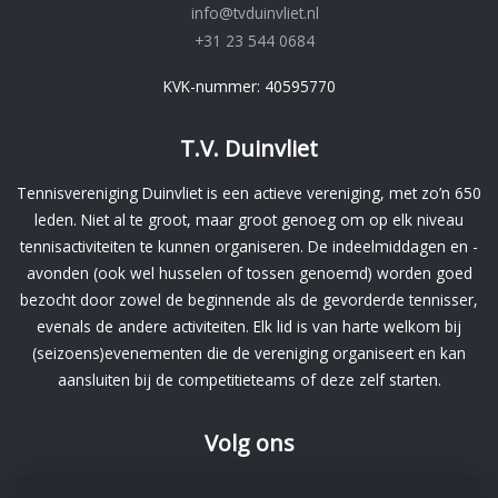
info@tvduinvliet.nl
+31 23 544 0684
KVK-nummer: 40595770
T.V. Duinvliet
Tennisvereniging Duinvliet is een actieve vereniging, met zo’n 650
leden. Niet al te groot, maar groot genoeg om op elk niveau
tennisactiviteiten te kunnen organiseren. De indeelmiddagen en -
avonden (ook wel husselen of tossen genoemd) worden goed
bezocht door zowel de beginnende als de gevorderde tennisser,
evenals de andere activiteiten. Elk lid is van harte welkom bij
(seizoens)evenementen die de vereniging organiseert en kan
aansluiten bij de competitieteams of deze zelf starten.
Volg ons