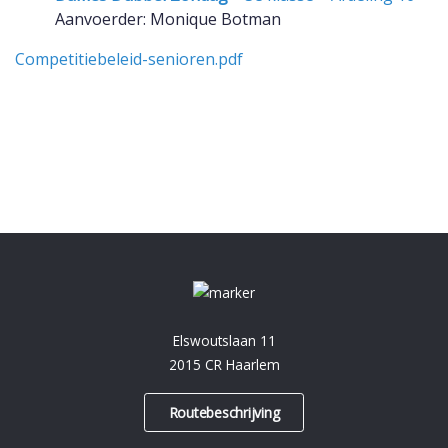
Aanvoerder: Monique Botman
Competitiebeleid-senioren.pdf
Elswoutslaan 11
2015 CR Haarlem
Routebeschrijving