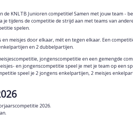
an de KNLTB Junioren competitie! Samen met jouw team - be
a je tijdens de competitie de strijd aan met teams van ander
etitie spelen.
 en meisjes door elkaar, mét en tegen elkaar. Een competit
enkelpartijen en 2 dubbelpartijen.
meisjescompetitie, jongenscompetitie en een gemengde comp
meisjes- en jongenscompetitie speel je met je team op een s
etitie speel je 2 jongens enkelpartijen, 2 meisjes enkelpart
2026
oorjaarscompetitie 2026.
an.