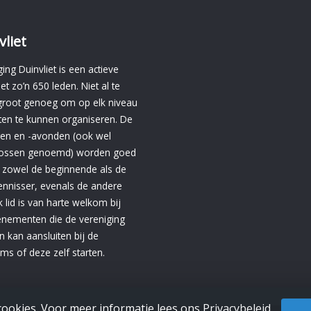
vliet
ing Duinvliet is een actieve
et zo’n 650 leden. Niet al te
groot genoeg om op elk niveau
eiten te kunnen organiseren. De
en en -avonden (ook wel
 tossen genoemd) worden goed
 zowel de beginnende als de
ennisser, evenals de andere
Elk lid is van harte welkom bij
enementen die de vereniging
n kan aansluiten bij de
ms of deze zelf starten.
cookies. Voor meer informatie lees ons
Privacybeleid
.