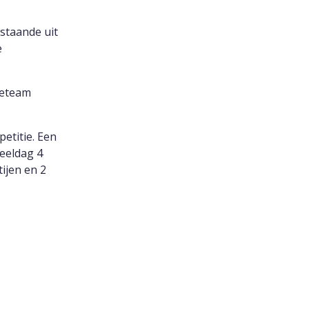
staande uit
e
ieteam
etitie. Een
peeldag 4
ijen en 2