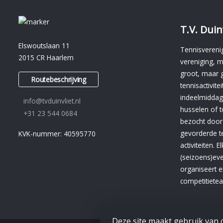
T.V. Duin
Elswoutslaan 11
Tennisverenig
2015 CR Haarlem
vereniging, m
groot, maar 
Routebeschrijving
tennisactivit
indeelmiddag
info@tvduinvliet.nl
husselen of
+31 23 544 0684
bezocht door
gevorderde t
KVK-nummer: 40595770
activiteiten. 
(seizoens)ev
organiseert e
competitietea
Deze site maakt gebruik van 