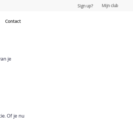
Mijn club
Sign up?
Contact
van je
ie. Of je nu